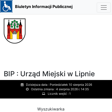
Biuletyn Informacji Publicznej
BIP : Urząd Miejski w Lipnie
Dzisiejsza data :
Poniedziałek 10 sierpnia 2026
Ostatnia zmiana :
4 sierpnia 2026 r. 14:35
Licznik wejść :
1
Wyszukiwarka