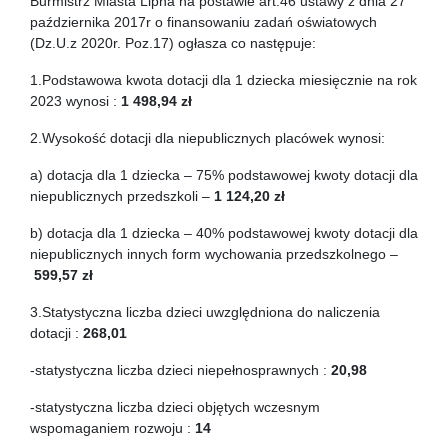
Burmistrz Miasta Lipna na postawie art.46 ustawy z dnia 27
października 2017r o finansowaniu zadań oświatowych
(Dz.U.z 2020r. Poz.17) ogłasza co następuje:
1.Podstawowa kwota dotacji dla 1 dziecka miesięcznie na rok
2023 wynosi :
1 498,94
zł
2.Wysokość dotacji dla niepublicznych placówek wynosi:
a) dotacja dla 1 dziecka – 75% podstawowej kwoty dotacji dla
niepublicznych przedszkoli –
1 124,20
zł
b) dotacja dla 1 dziecka – 40% podstawowej kwoty dotacji dla
niepublicznych innych form wychowania przedszkolnego –
599,57
zł
3.Statystyczna liczba dzieci uwzględniona do naliczenia
dotacji :
268,01
-statystyczna liczba dzieci niepełnosprawnych :
20,98
-statystyczna liczba dzieci objętych wczesnym
wspomaganiem rozwoju :
14