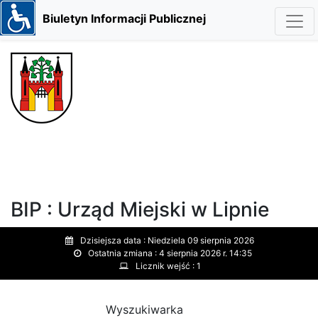
Biuletyn Informacji Publicznej
BIP : Urząd Miejski w Lipnie
Dzisiejsza data :
Niedziela 09 sierpnia 2026
Ostatnia zmiana :
4 sierpnia 2026 r. 14:35
Licznik wejść :
1
Wyszukiwarka