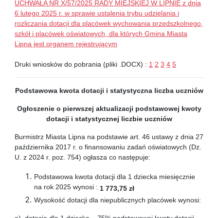
UCHWAŁA NR X/57/2025 RADY MIEJSKIEJ W LIPNIE z dnia
6 lutego 2025 r. w sprawie ustalenia trybu udzielania i
rozliczania dotacji dla placówek wychowania przedszkolnego,
szkół i placówek oświatowych, dla których Gmina Miasta
Lipna jest organem rejestrującym
Druki wniosków do pobrania (pliki .DOCX) :
1
2
3
4
5
Podstawowa kwota dotacji
i statystyczna liczba uczniów
Ogłoszenie o pierwszej aktualizacji podstawowej kwoty
dotacji
i statystycznej liczbie uczniów
Burmistrz Miasta Lipna na podstawie art. 46 ustawy z dnia 27
października 2017 r. o finansowaniu zadań oświatowych (Dz.
U. z 2024 r. poz. 754) ogłasza co następuje:
Podstawowa kwota dotacji dla 1 dziecka miesięcznie
na rok 2025 wynosi :
1 773,75 zł
Wysokość dotacji dla niepublicznych placówek wynosi: