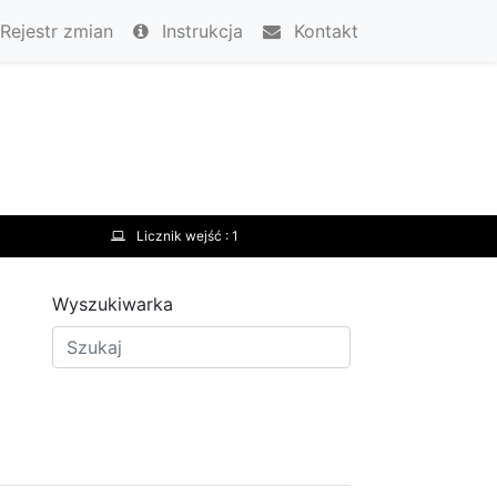
Rejestr zmian
Instrukcja
Kontakt
Licznik wejść :
1
Wyszukiwarka