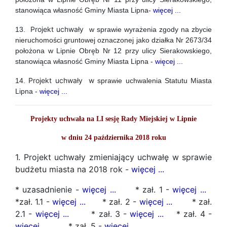
stanowiąca własność Gminy Miasta Lipna-
więcej ...
Projekt uchwały
13.
w sprawie wyrażenia zgody na zbycie
nieruchomości gruntowej oznaczonej jako działka Nr 2673/34
położona w Lipnie Obręb Nr 12 przy ulicy Sierakowskiego,
stanowiąca własność Gminy Miasta Lipna -
więcej ...
Projekt uchwały w
14.
sprawie uchwalenia Statutu Miasta
Lipna -
więcej ...
Projekty uchwała na LI sesję Rady Miejskiej w Lipnie
w dniu 24 października 2018 roku
1. Projekt uchwały zmieniający uchwałę w sprawie
budżetu miasta na 2018 rok -
więcej ...
* uzasadnienie -
więcej ...
* zał. 1 -
więcej ...
*zał. 1.1 -
więcej ...
* zał. 2 -
więcej ...
* zał.
2.1 -
więcej ...
* zał. 3 -
więcej ...
* zał. 4 -
więcej ...
* zał. 5 -
więcej ...