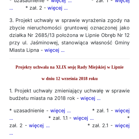
* uzasadnienie -
więcej ...
* zał. 1 -
więcej
...
* zał. 2 -
więcej ...
3. Projekt uchwały w sprawie wyrażenia zgody na
zbycie nieruchomości gruntowej oznaczonej jako
działka Nr 2685/13 położona w Lipnie Obręb Nr 12
przy ul. Jaśminowej, stanowiąca własność Gminy
Miasta Lipna -
więcej ...
Projekty uchwała na XLIX sesję Rady Miejskiej w Lipnie
w dniu 12 września 2018 roku
1. Projekt uchwały zmieniający uchwałę w sprawie
budżetu miasta na 2018 rok -
więcej ...
* uzasadnienie -
więcej ...
* zał. 1 -
więcej
...
* zał. 1.1 -
więcej ...
*
zał. 2 -
więcej ...
* zał. 2.1 -
więcej
...