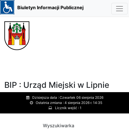
Biuletyn Informacji Publicznej
BIP : Urząd Miejski w Lipnie
Dzisiejsza data :
Czwartek 06 sierpnia 2026
Ostatnia zmiana :
4 sierpnia 2026 r. 14:35
Licznik wejść :
1
Wyszukiwarka