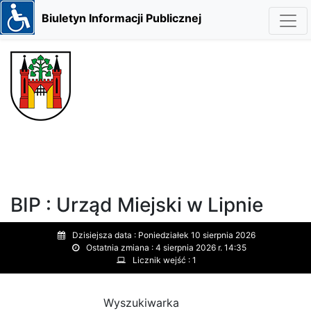
Biuletyn Informacji Publicznej
BIP : Urząd Miejski w Lipnie
Dzisiejsza data :
Poniedziałek 10 sierpnia 2026
Ostatnia zmiana :
4 sierpnia 2026 r. 14:35
Licznik wejść :
1
Wyszukiwarka