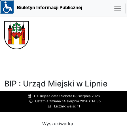
Biuletyn Informacji Publicznej
BIP : Urząd Miejski w Lipnie
Dzisiejsza data :
Sobota 08 sierpnia 2026
Ostatnia zmiana :
4 sierpnia 2026 r. 14:35
Licznik wejść :
1
Wyszukiwarka