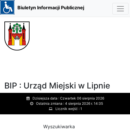
Biuletyn Informacji Publicznej
BIP : Urząd Miejski w Lipnie
Dzisiejsza data :
Czwartek 06 sierpnia 2026
Ostatnia zmiana :
4 sierpnia 2026 r. 14:35
Licznik wejść :
1
Wyszukiwarka