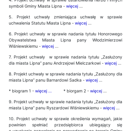
symboli Gminy Miasta Lipna -
więcej
...
5. Projekt uchwały
zmieniająca uchwałę w sprawie
uchwalenia Statutu Miasta Lipna -
więcej
...
6. Projekt uchwały w sprawie nadania tytułu Honorowego
Obywatelstwa Miasta Lipna pany Włodzimierzowi
Wiśniewskiemu -
więcej
...
7. Projekt uchwały w sprawie nadania tytułu „Zasłużony
dla miasta Lipna” panu Andrzejowi Mielczarkowi -
więcej
...
8. Projekt uchwały w sprawie nadania tytułu „Zasłużony dla
miasta Lipna” panu Barnardowi Sadka -
więcej
...
* biogram 1 -
więcej ...
* biorgam 2 -
więcej
...
9. Projekt uchwały w sprawie nadania tytułu „Zasłużony dla
miasta Lipna” panu Ryszardowi Wiśniewskiemu -
więcej
...
10. Projekt uchwały w sprawie określenia wymagań, jakie
powinien spełniać przedsiębiorca ubiegający się
o uzyskanie zezwolenia na prowadzenie na terenie Gminy