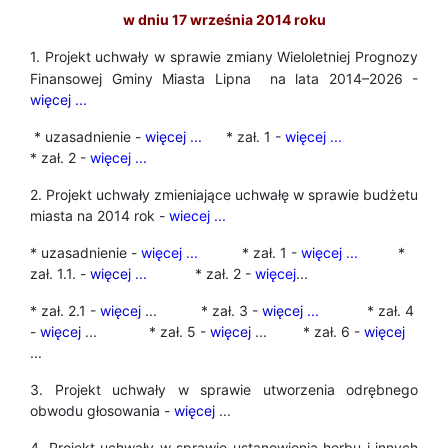
w dniu 17 września 2014 roku
1. Projekt uchwały w sprawie
zmiany Wieloletniej Prognozy
Finansowej Gminy Miasta Lipna
na lata 2014–2026 -
więcej ...
* uzasadnienie -
więcej ...
* zał. 1 -
więcej ...
* zał. 2 -
więcej ...
2. Projekt uchwały zmieniające uchwałę w sprawie budżetu
miasta na 2014 rok -
wiecej ...
* uzasadnienie -
więcej ...
* zał. 1 -
więcej ...
*
zał. 1.1. -
więcej ...
* zał. 2 -
więcej
...
* zał. 2.1 -
więcej
... * zał. 3 -
więcej ...
* zał. 4
-
więcej
... * zał. 5 -
więcej
... * zał. 6 -
więcej
...
3. Projekt uchwały w sprawie utworzenia odrębnego
obwodu głosowania -
więcej
...
4. Projekt uchwały w sprawie ustanowienia herbu i innych