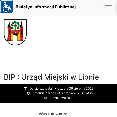
Biuletyn Informacji Publicznej
BIP : Urząd Miejski w Lipnie
Dzisiejsza data :
Niedziela 09 sierpnia 2026
Ostatnia zmiana :
4 sierpnia 2026 r. 14:35
Licznik wejść :
1
Wyszukiwarka