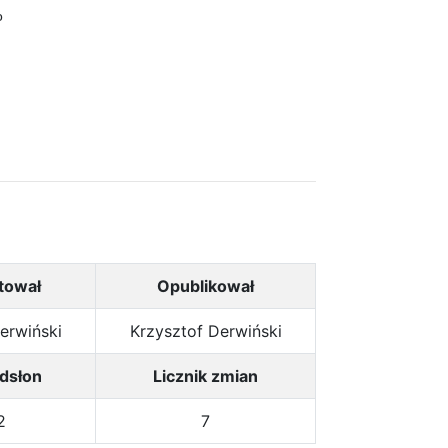
o
tował
Opublikował
erwiński
Krzysztof Derwiński
odsłon
Licznik zmian
2
7