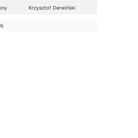
ony
Krzysztof Derwiński
ej