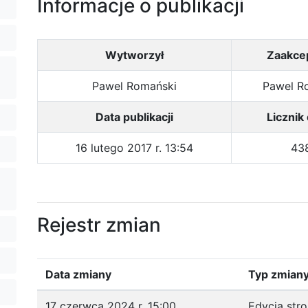
Informacje o publikacji
Wytworzył
Zaakce
Pawel Romański
Pawel R
Data publikacji
Licznik
16 lutego 2017 r. 13:54
43
Rejestr zmian
Data zmiany
Typ zmian
17 czerwca 2024 r. 15:00
Edycja str