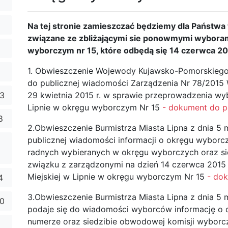
Na tej stronie zamieszczać będziemy dla Państwa
związane ze zbliżającymi sie ponowmymi wyborami
wyborczym nr 15, które odbędą się 14 czerwca 20
1. Obwieszczenie Wojewody Kujawsko-Pomorskiego 
do publicznej wiadomości Zarządzenia Nr 78/2015
23
29 kwietnia 2015 r. w sprawie przeprowadzenia w
Lipnie w okręgu wyborczym Nr 15
- dokument do po
8
2.Obwieszczenie Burmistrza Miasta Lipna z dnia 5 
publicznej wiadomości informacji o okręgu wyborcz
radnych wybieranych w okręgu wyborczych oraz sie
związku z zarządzonymi na dzień 14 czerwca 2015
Miejskiej w Lipnie w okręgu wyborczym Nr 15
- dok
4
3.Obwieszczenie Burmistrza Miasta Lipna z dnia 5
10
podaje się do wiadomości wyborców informację o o
numerze oraz siedzibie obwodowej komisji wyborc