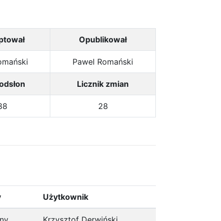
ptował
Opublikował
omański
Pawel Romański
 odsłon
Licznik zmian
88
28
y
Użytkownik
ony
Krzysztof Derwiński