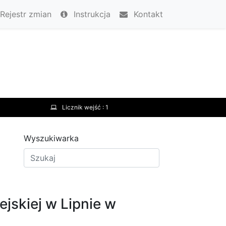
Rejestr zmian
Instrukcja
Kontakt
Licznik wejść :
1
Wyszukiwarka
skiej w Lipnie w