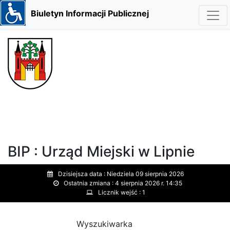
Biuletyn Informacji Publicznej
BIP : Urząd Miejski w Lipnie
Dzisiejsza data :
Niedziela 09 sierpnia 2026
Ostatnia zmiana :
4 sierpnia 2026 r. 14:35
Licznik wejść :
1
Wyszukiwarka