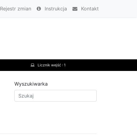
Rejestr zmian
Instrukcja
Kontakt
Licznik wejść :
1
Wyszukiwarka