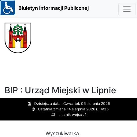
Biuletyn Informacji Publicznej
BIP : Urząd Miejski w Lipnie
Dzisiejsza data :
Czwartek 06 sierpnia 2026
Ostatnia zmiana :
4 sierpnia 2026 r. 14:35
Licznik wejść :
1
Wyszukiwarka