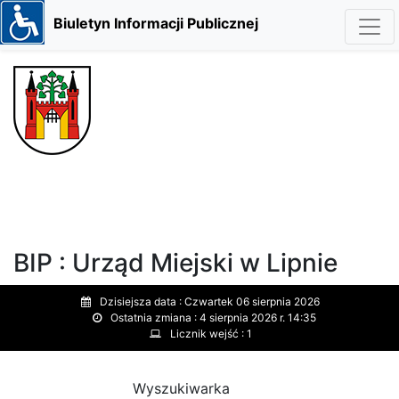
Biuletyn Informacji Publicznej
BIP : Urząd Miejski w Lipnie
Dzisiejsza data :
Czwartek 06 sierpnia 2026
Ostatnia zmiana :
4 sierpnia 2026 r. 14:35
Licznik wejść :
1
Wyszukiwarka