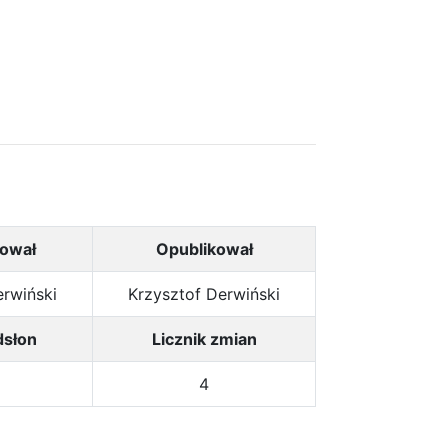
ował
Opublikował
erwiński
Krzysztof Derwiński
dsłon
Licznik zmian
8
4