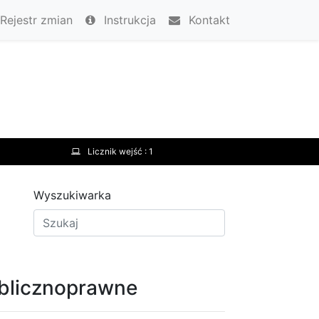
Rejestr zmian
Instrukcja
Kontakt
Licznik wejść :
1
Wyszukiwarka
ublicznoprawne