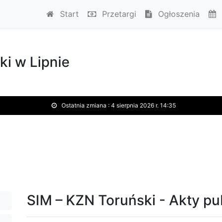
Start
Przetargi
Ogłoszenia
ki w Lipnie
Ostatnia zmiana :
4 sierpnia 2026 r. 14:35
SIM – KZN Toruński - Akty p